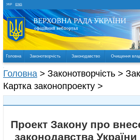
УКР
ENG
Головна
Законотворчість
Законодавство
Очищення вла
Головна
> Законотворчість > За
Картка законопроекту >
Проект Закону про внесе
законодавства України