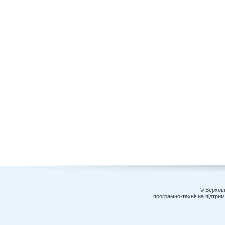
© Верховн
програмно-технічна підтри