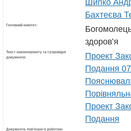
Шипко Андр
Бахтеєва Те
Головний комітет:
Богомолець
здоров'я
Текст законопроекту та супровідні
Проект Зак
документи:
Подання 07
Пояснюваль
Порівняльн
Проект Зак
Подання
Документи, пов'язані із роботою: