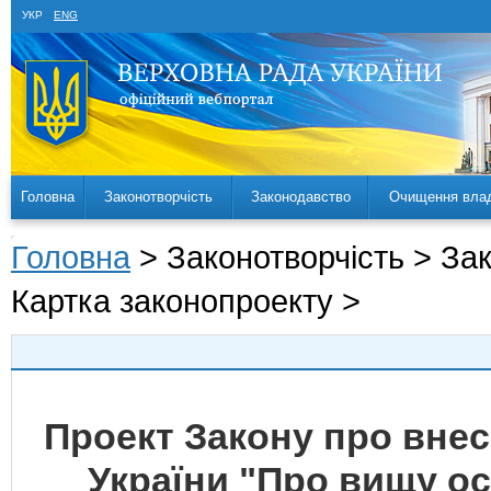
УКР
ENG
Головна
Законотворчість
Законодавство
Очищення вла
Головна
> Законотворчість > За
Картка законопроекту >
Проект Закону про внесе
України "Про вищу ос