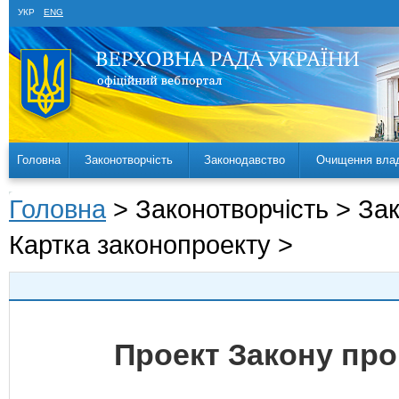
УКР
ENG
Головна
Законотворчість
Законодавство
Очищення вла
Головна
> Законотворчість > За
Картка законопроекту >
Проект Закону про 