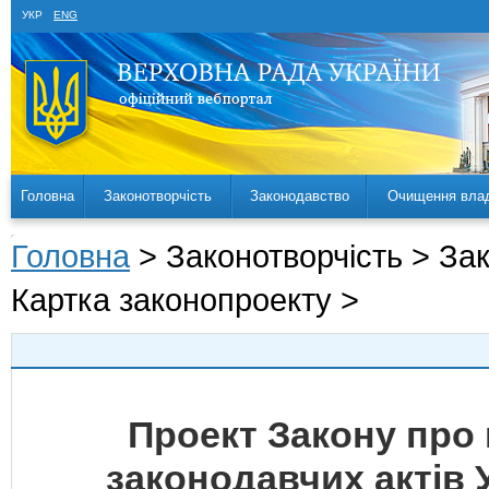
УКР
ENG
Головна
Законотворчість
Законодавство
Очищення вла
Головна
> Законотворчість > За
Картка законопроекту >
Проект Закону про 
законодавчих актів 