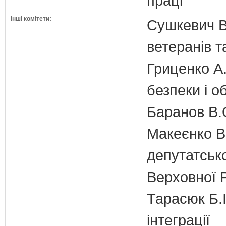
праці
Інші комітети:
Сушкевич В.
ветеранів та
Гриценко А.
безпеки і о
Баранов В.
Макеєнко В.
депутатсько
Верховної 
Тарасюк Б.І
інтеграції