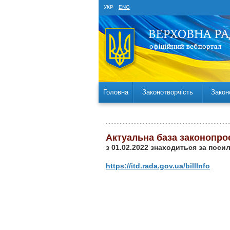
УКР
ENG
Головна
Законотворчість
Закон
Актуальна база законопро
з 01.02.2022 знаходиться за поси
https://itd.rada.gov.ua/billInfo