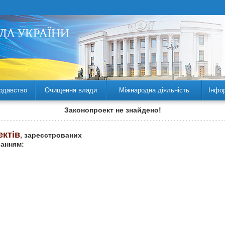
одавство
Очищення влади
Міжнародна діяльність
Інфо
Законопроект не знайдено!
ектів
, зареєстрованих
ланням: