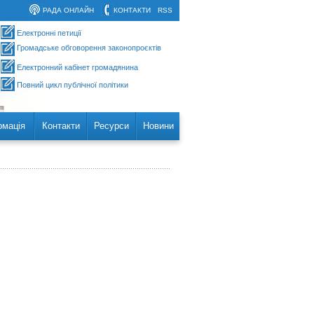
РАДА ОНЛАЙН
КОНТАКТИ
RSS
Електронні петиції
Громадське обговорення законопроєктів
Електронний кабінет громадянина
Повний цикл публічної політики
рмація
Контакти
Ресурси
Новини