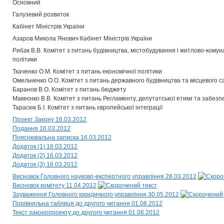
Основний
Галузевий розвиток
Кабінет Міністрів України
Азаров Микола Янович Кабінет Міністрів України
Рибак В.В. Комітет з питань будівництва, містобудування і житлово-комун
політики
Ткаченко О.М. Комітет з питань економічної політики
Омельченко О.О. Комітет з питань державного будівництва та місцевого 
Баранов В.О. Комітет з питань бюджету
Макеєнко В.В. Комітет з питань Регламенту, депутатської етики та забезп
Тарасюк Б.І. Комітет з питань європейської інтеграції
Проект Закону 16.03.2012
Подання 16.03.2012
Пояснювальна записка 16.03.2012
Додаток (1) 16.03.2012
Додаток (2) 16.03.2012
Додаток (3) 16.03.2012
Висновок Головного науково-експертного управління 28.03.2012
Висновок комітету 11.04.2012
Зауваження Головного юридичного управління 30.05.2012
Порівняльна таблиця до другого читання 01.06.2012
Текст законопроекту до другого читання 01.06.2012