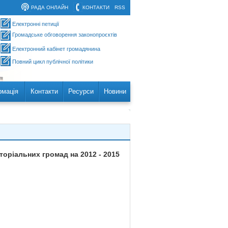
РАДА ОНЛАЙН
КОНТАКТИ
RSS
Електронні петиції
Громадське обговорення законопроєктів
Електронний кабінет громадянина
Повний цикл публічної політики
рмація
Контакти
Ресурси
Новини
оріальних громад на 2012 - 2015