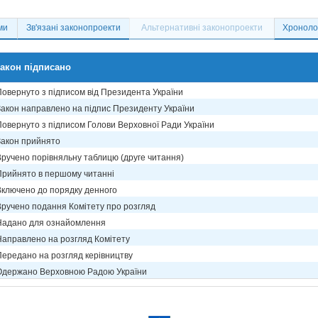
ми
Зв'язані законопроекти
Альтернативні законопроекти
Хронолог
акон підписано
Повернуто з підписом від Президента України
Закон направлено на підпис Президенту України
Повернуто з підписом Голови Верховної Ради України
Закон прийнято
Вручено порівняльну таблицю (друге читання)
Прийнято в першому читанні
Включено до порядку денного
Вручено подання Комітету про розгляд
Надано для ознайомлення
Направлено на розгляд Комітету
Передано на розгляд керівництву
Одержано Верховною Радою України