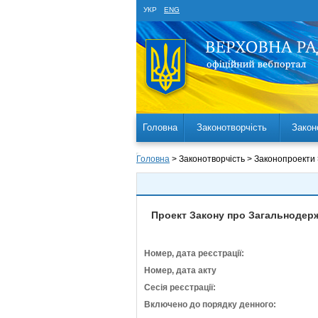
УКР
ENG
Головна
Законотворчість
Закон
Головна
> Законотворчість > Законопроекти
Проект Закону про Загальнодерж
Номер, дата реєстрації:
Номер, дата акту
Сесія реєстрації:
Включено до порядку денного: