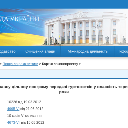
одавство
Очищення влади
Міжнародна діяльність
Інфо
 >
Пошук за реквізитами
> Картка законопроекту >
авну цільову програму передачі гуртожитків у власність терит
роки
10226 від 19.03.2012
4995-VI
від 21.06.2012
10 сесія VI скликання
4673-VI
від 15.05.2012