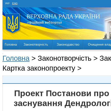
УКР
ENG
Головна
Законотворчість
Законодавство
Очищення вла
Головна
> Законотворчість > За
Картка законопроекту >
Проект Постанови про 
заснування Дендрологі