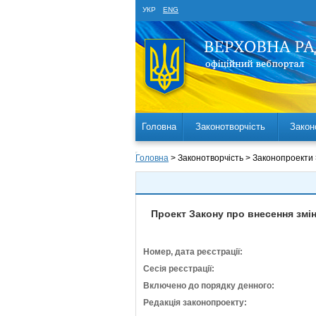
УКР
ENG
Головна
Законотворчість
Закон
Головна
> Законотворчість > Законопроекти
Проект Закону про внесення змі
Номер, дата реєстрації:
Сесія реєстрації:
Включено до порядку денного:
Редакція законопроекту: