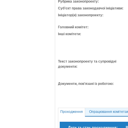
Рубрика законопроекту:
Суб'єкт права законодавчої ініціативи:
Ініціатор(и) законопроекту:
Головний комітет:
Інші комітети:
Текст законопроекту та супровідні
документи:
Документи, пов'язані із роботою:
Проходження
Опрацювання комітета
Дати та стан проходження:
В