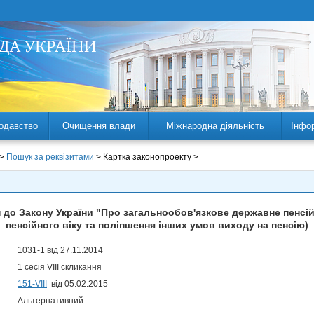
одавство
Очищення влади
Міжнародна діяльність
Інфо
 >
Пошук за реквізитами
> Картка законопроекту >
н до Закону України "Про загальнообов'язкове державне пенсі
пенсійного віку та поліпшення інших умов виходу на пенсію)
1031-1 від 27.11.2014
1 сесія VIII скликання
151-VIII
від 05.02.2015
Альтернативний