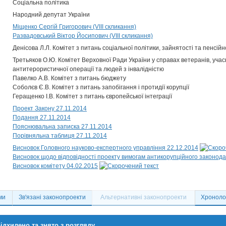
Соціальна політика
Народний депутат України
Міщенко Сергій Григорович (VIII скликання)
Развадовський Віктор Йосипович (VIII скликання)
Денісова Л.Л. Комітет з питань соціальної політики, зайнятості та пенсі
Третьяков О.Ю. Комітет Верховної Ради України у справах ветеранів, учасн
антитерористичної операції та людей з інвалідністю
Павелко А.В. Комітет з питань бюджету
Соболєв Є.В. Комітет з питань запобігання і протидії корупції
Геращенко І.В. Комітет з питань європейської інтеграції
Проект Закону 27.11.2014
Подання 27.11.2014
Пояснювальна записка 27.11.2014
Порівняльна таблиця 27.11.2014
Висновок Головного науково-експертного управління 22.12.2014
Висновок щодо відповідності проекту вимогам антикорупційного законода
Висновок комітету 04.02.2015
ми
Зв'язані законопроекти
Альтернативні законопроекти
Хронолог
ідхилено та знято з розгляду