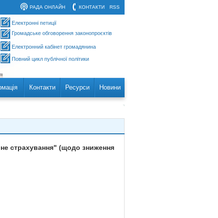
РАДА ОНЛАЙН
КОНТАКТИ
RSS
Електронні петиції
Громадське обговорення законопроєктів
Електронний кабінет громадянина
Повний цикл публічної політики
рмація
Контакти
Ресурси
Новини
йне страхування" (щодо зниження