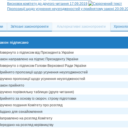
Висновок комітету до другого читання 17.09.2019
Пропозиції щодо усунення неузгодженостей у прийнятому законі 20.09.2
ми
Зв'язані законопроекти
Альтернативні законопроекти
Хронолог
акон підписано
Повернуто з підписом від Президента України
Закон направлено на підпис Президенту України
Повернуто з підписом Голови Верховної Ради України
Прийнято пропозиції щодо усунення неузгодженостей
Вручено пропозиції щодо усунення неузгодженостей
Закон прийнято
Вручено порівняльну таблицю (друге читання)
рийнято за основу із скороч. строку підготовки
Вручено подання Комітету про розгляд
Надано для ознайомлення
Направлено на розгляд Комітету
Передано на розгляд керівництву