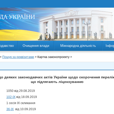
одавство
Очищення влади
Міжнародна діяльність
Інфо
 >
Пошук за реквізитами
> Картка законопроекту >
до деяких законодавчих актів України щодо скорочення перелік
що підлягають ліцензуванню
1050 від 29.08.2019
102-IX
від 18.09.2019
1 сесія IX скликання
36-ІХ
від 10.09.2019