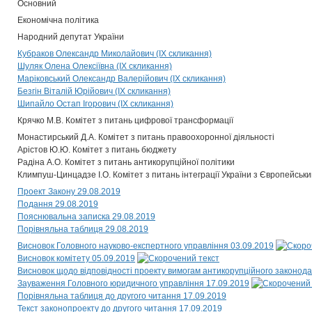
Основний
Економічна політика
Народний депутат України
Кубраков Олександр Миколайович (IX скликання)
Шуляк Олена Олексіївна (IX скликання)
Маріковський Олександр Валерійович (IX скликання)
Безгін Віталій Юрійович (IX скликання)
Шипайло Остап Ігорович (IX скликання)
Крячко М.В. Комітет з питань цифрової трансформації
Монастирський Д.А. Комітет з питань правоохоронної діяльності
Арістов Ю.Ю. Комітет з питань бюджету
Радіна А.О. Комітет з питань антикорупційної політики
Климпуш-Цинцадзе І.О. Комітет з питань інтеграції України з Європейсь
Проект Закону 29.08.2019
Подання 29.08.2019
Пояснювальна записка 29.08.2019
Порівняльна таблиця 29.08.2019
Висновок Головного науково-експертного управління 03.09.2019
Висновок комітету 05.09.2019
Висновок щодо відповідності проекту вимогам антикорупційного законода
Зауваження Головного юридичного управління 17.09.2019
Порівняльна таблиця до другого читання 17.09.2019
Текст законопроекту до другого читання 17.09.2019