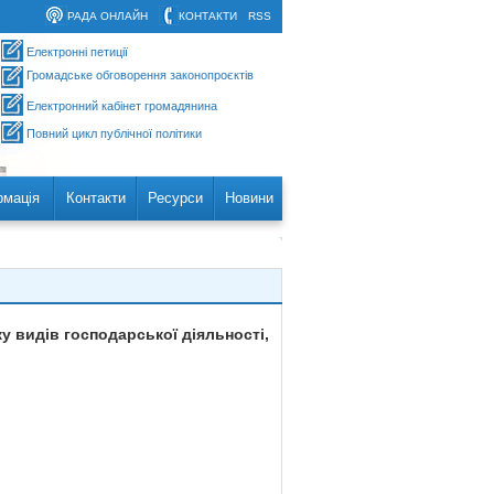
РАДА ОНЛАЙН
КОНТАКТИ
RSS
Електронні петиції
Громадське обговорення законопроєктів
Електронний кабінет громадянина
Повний цикл публічної політики
рмація
Контакти
Ресурси
Новини
у видів господарської діяльності,