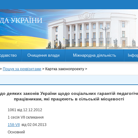
одавство
Очищення влади
Міжнародна діяльність
Інфо
 >
Пошук за реквізитами
> Картка законопроекту >
 до деяких законів України щодо соціальних гарантій педагог
працівникам, які працюють в сільській місцевості
1061 від 12.12.2012
1 сесія VII скликання
158-VII
від 02.04.2013
Основний