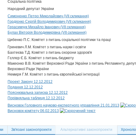
Соціальна політика
Народний депутат України
Симоненко Петро Миколайович (VII скликання)
Гордієнко Сергій Володимирович (VII скликання)
Герасимчук Михайло Іванович (VII скликання)
Булах Вікторія Володимирівна (VII скликання)
Цибенко П.С. Комітет з питань соціальної політики та праці
Гриневич Л.М. Комітет з питань науки і освіти
Бахтеєва Т.Д. Комітет з питань охорони здоров'я
Гєллєр Є.Б. Комітет з питань бюджету
Макеєнко В.В. Комітет Верховної Ради України з питань Регламенту, депут
Верховної Ради України
Немиря Г.М. Комітет з питань європейської інтеграції
Проект Закону 12.12.2012
Подання 12.12.2012
Пояснювальна записка 12.12.2012
Порівняльна таблиця 12.12.2012
Висновок Головного науково-експертного управління 21.01.2013
Висновок комітету 06.02.2013
ми
Зв'язані законопроекти
Альтернативні законопроекти
Хронолог