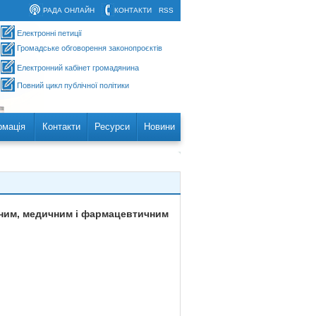
РАДА ОНЛАЙН
КОНТАКТИ
RSS
Електронні петиції
Громадське обговорення законопроєктів
Електронний кабінет громадянина
Повний цикл публічної політики
рмація
Контакти
Ресурси
Новини
ічним, медичним і фармацевтичним