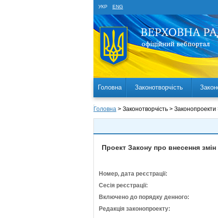
УКР
ENG
Головна
Законотворчість
Закон
Головна
> Законотворчість > Законопроекти
Проект Закону про внесення змін
Номер, дата реєстрації:
Сесія реєстрації:
Включено до порядку денного:
Редакція законопроекту: