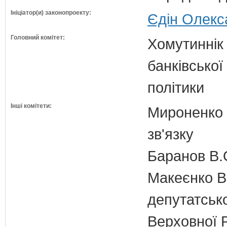
Ініціатор(и) законопроекту:
Єдін Олекс
Головний комітет:
Хомутиннік 
банківської
політики
Інші комітети:
Мироненко М
зв'язку
Баранов В.
Макеєнко В.
депутатсько
Верховної 