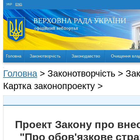
УКР
ENG
Головна
Законотворчість
Законодавство
Очищення вла
Головна
> Законотворчість > За
Картка законопроекту >
Проект Закону про внес
"Про обов'язкове стр