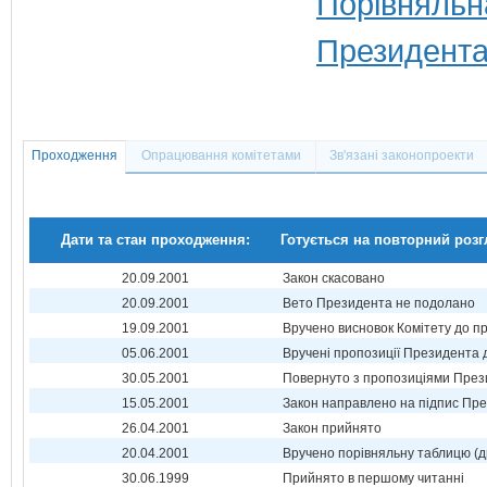
Порівняльн
Президента
Проходження
Опрацювання комітетами
Зв'язані законопроекти
Дати та стан проходження:
Готується на повторний роз
20.09.2001
Закон скасовано
20.09.2001
Вето Президента не подолано
19.09.2001
Вручено висновок Комітету до п
05.06.2001
Вручені пропозиції Президента 
30.05.2001
Повернуто з пропозиціями През
15.05.2001
Закон направлено на підпис Пре
26.04.2001
Закон прийнято
20.04.2001
Вручено порівняльну таблицю (д
30.06.1999
Прийнято в першому читанні