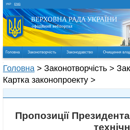
УКР
ENG
Головна
Законотворчість
Законодавство
Очищення вла
Головна
> Законотворчість > За
Картка законопроекту >
Пропозиції Президента
техніч