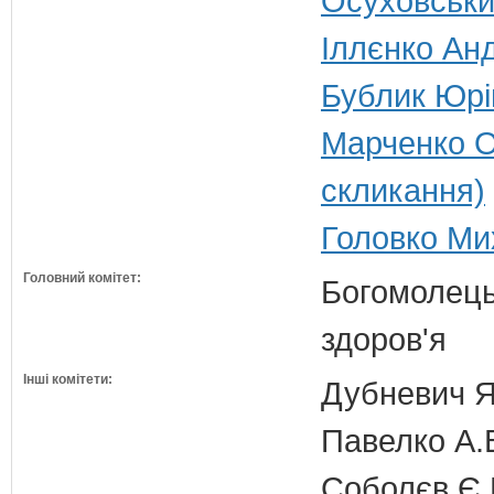
Осуховський
Іллєнко Анд
Бублик Юрій
Марченко О
скликання)
Головко Ми
Головний комітет:
Богомолець
здоров'я
Інші комітети:
Дубневич Я.
Павелко А.
Соболєв Є.В