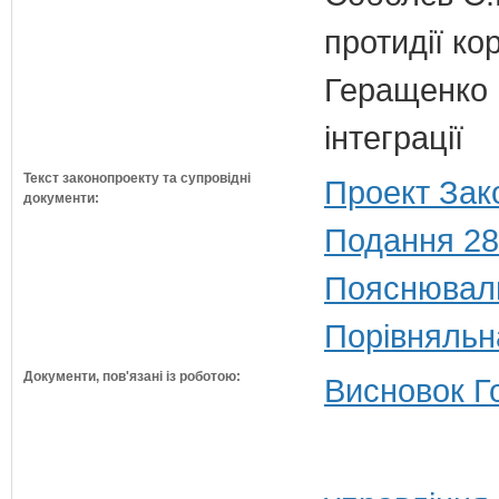
протидії кор
Геращенко І
інтеграції
Текст законопроекту та супровідні
Проект Зак
документи:
Подання 28
Пояснюваль
Порівняльн
Документи, пов'язані із роботою:
Висновок Г