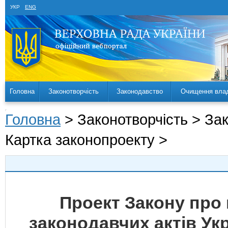
УКР
ENG
Головна
Законотворчість
Законодавство
Очищення вла
Головна
> Законотворчість > За
Картка законопроекту >
Проект Закону про 
законодавчих актів Ук