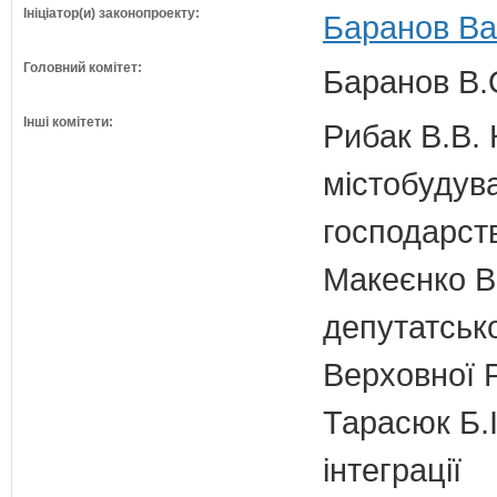
Ініціатор(и) законопроекту:
Баранов Ва
Головний комітет:
Баранов В.
Інші комітети:
Рибак В.В. 
містобудув
господарств
Макеєнко В.
депутатсько
Верховної 
Тарасюк Б.І
інтеграції