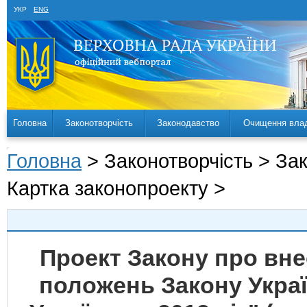
УКР
ENG
Головна
Законотворчість
Законодавство
Очищення вла
Головна
> Законотворчість > За
Картка законопроекту >
Проект Закону про вне
положень Закону Укра