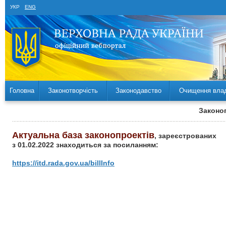
УКР
ENG
Головна
Законотворчість
Законодавство
Очищення вла
Законоп
Актуальна база законопроектів
, зареєстрованих
з 01.02.2022 знаходиться за посиланням:
https://itd.rada.gov.ua/billInfo