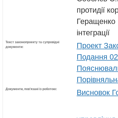
протидії кор
Геращенко І
інтеграції
Текст законопроекту та супровідні
Проект Зак
документи:
Подання 02
Пояснюваль
Порівняльн
Документи, пов'язані із роботою:
Висновок Г