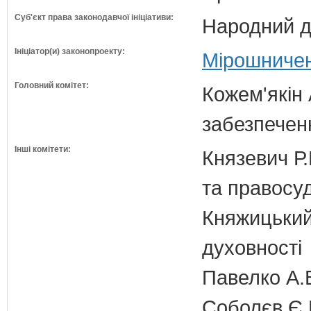
Суб'єкт права законодавчої ініціативи:
Народний д
Ініціатор(и) законопроекту:
Мірошничен
Головний комітет:
Кожем'якін 
забезпечен
Інші комітети:
Князевич Р.
та правосу
Княжицький 
духовності
Павелко А.
Соболєв Є.В