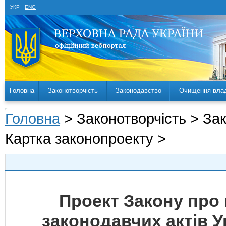
УКР
ENG
Головна
Законотворчість
Законодавство
Очищення вла
Головна
> Законотворчість > За
Картка законопроекту >
Проект Закону про 
законодавчих актів 