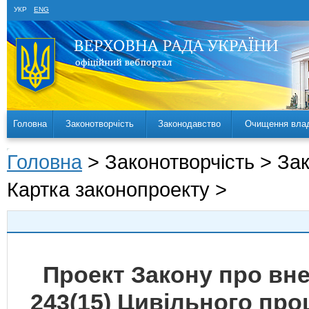
УКР
ENG
Головна
Законотворчість
Законодавство
Очищення вла
Головна
> Законотворчість > За
Картка законопроекту >
Проект Закону про внес
243(15) Цивільного про