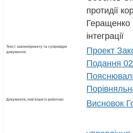
протидії кор
Геращенко І
інтеграції
Текст законопроекту та супровідні
Проект Зак
документи:
Подання 02
Пояснюваль
Порівняльн
Документи, пов'язані із роботою:
Висновок Г