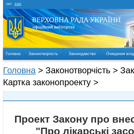
УКР
ENG
Головна
Законотворчість
Законодавство
Очищення вла
Головна
> Законотворчість > За
Картка законопроекту >
Проект Закону про внес
"Про лікарські зас