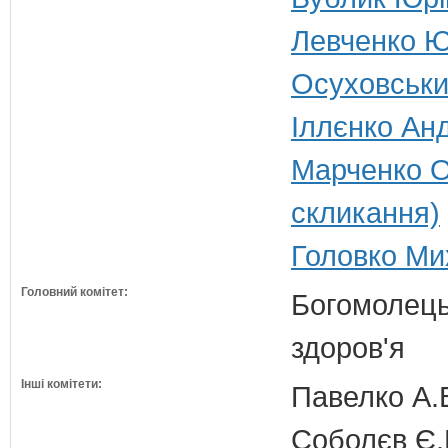
Левченко Ю
Осуховський
Іллєнко Анд
Марченко О
скликання)
Головко Ми
Головний комітет:
Богомолець
здоров'я
Інші комітети:
Павелко А.
Соболєв Є.В