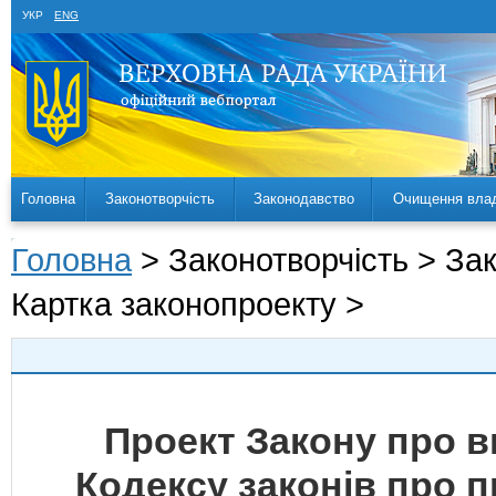
УКР
ENG
Головна
Законотворчість
Законодавство
Очищення вла
Головна
> Законотворчість > За
Картка законопроекту >
Проект Закону про вн
Кодексу законів про 