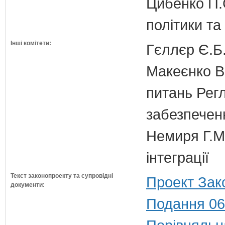
Цибенко П.С
політики та
Інші комітети:
Гєллєр Є.Б
Макеєнко В.
питань Регл
забезпечен
Немиря Г.М.
інтеграції
Текст законопроекту та супровідні
Проект Зак
документи:
Подання 06