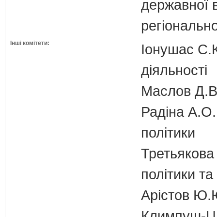
державної 
регіонально
Інші комітети:
Іонушас С.К
діяльності
Маслов Д.В.
Радіна А.О.
політики
Третьякова 
політики та
Арістов Ю.
Климпуш-Ци