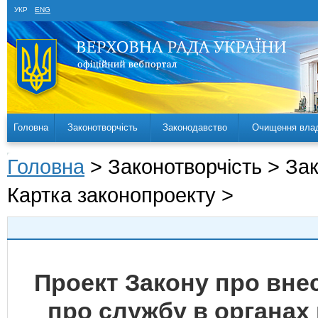
УКР
ENG
Головна
Законотворчість
Законодавство
Очищення вла
Головна
> Законотворчість > За
Картка законопроекту >
Проект Закону про внес
про службу в органах