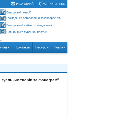
РАДА ОНЛАЙН
КОНТАКТИ
RSS
Електронні петиції
Громадське обговорення законопроєктів
Електронний кабінет громадянина
Повний цикл публічної політики
рмація
Контакти
Ресурси
Новини
візуальних творів та фонограм"