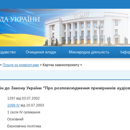
одавство
Очищення влади
Міжнародна діяльність
Інфо
 >
Пошук за реквізитами
> Картка законопроекту >
ін до Закону України "Про розповсюдження примірників аудіо
1297 від 03.07.2002
1098-IV
від 10.07.2003
1 сесія IV скликання
Основний
Економічна політика