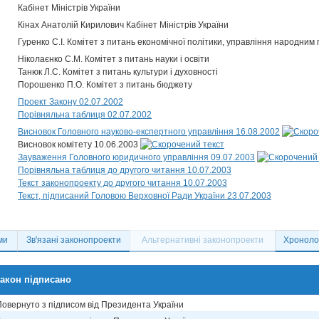
Кабінет Міністрів України
Кінах Анатолій Кирилович Кабінет Міністрів України
Гуренко С.І. Комітет з питань економічної політики, управління народним 
Ніколаєнко С.М. Комітет з питань науки і освіти
Танюк Л.С. Комітет з питань культури і духовності
Порошенко П.О. Комітет з питань бюджету
Проект Закону 02.07.2002
Порівняльна таблиця 02.07.2002
Висновок Головного науково-експертного управління 16.08.2002
Висновок комітету 10.06.2003
Зауваження Головного юридичного управління 09.07.2003
Порівняльна таблиця до другого читання 10.07.2003
Текст законопроекту до другого читання 10.07.2003
Текст, підписаний Головою Верховної Ради України 23.07.2003
ми
Зв'язані законопроекти
Альтернативні законопроекти
Хронолог
акон підписано
Повернуто з підписом від Президента України