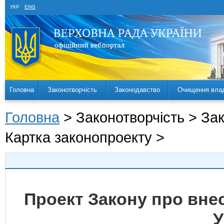
УКР
ENG
Головна
Законотворчість
Законодавство
Очищення вла
Головна
> Законотворчість > За
Картка законопроекту >
Проект Закону про внес
У