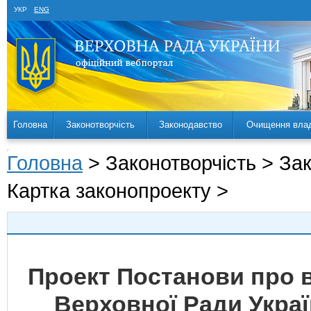
УКР
ENG
Головна
Законотворчість
Законодавство
Очищення вла
Головна
> Законотворчість > За
Картка законопроекту >
Проект Постанови про 
Верховної Ради Укра