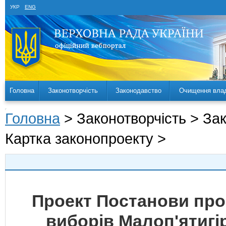
УКР
ENG
Головна
Законотворчість
Законодавство
Очищення вла
Головна
> Законотворчість > За
Картка законопроекту >
Проект Постанови про
виборів Малоп'ятигі