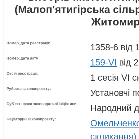
(Малоп'ятигірська сіл
Житомирс
Номер, дата реєстрації:
1358-6 від 
Номер, дата акту
159-VI
від 2
Сесія реєстрації:
1 сесія VI 
Рубрика законопроекту:
Установчі 
Суб'єкт права законодавчої ініціативи:
Народний д
Ініціатор(и) законопроекту:
Омельченко
скликання)