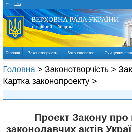
УКР
ENG
Головна
Законотворчість
Законодавство
Очищення вла
Головна
> Законотворчість > За
Картка законопроекту >
Проект Закону про 
законодавчих актів Укра