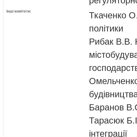
регуляторно
Інші комітети:
Ткаченко О.
політики
Рибак В.В. 
містобудув
господарств
Омельченко
будівництв
Баранов В.
Тарасюк Б.І
інтеграції