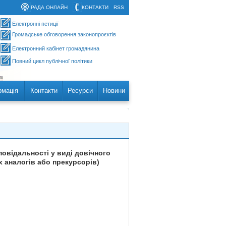
РАДА ОНЛАЙН
КОНТАКТИ
RSS
Електронні петиції
Громадське обговорення законопроєктів
Електронний кабінет громадянина
Повний цикл публічної політики
рмація
Контакти
Ресурси
Новини
овідальності у виді довічного
х аналогів або прекурсорів)