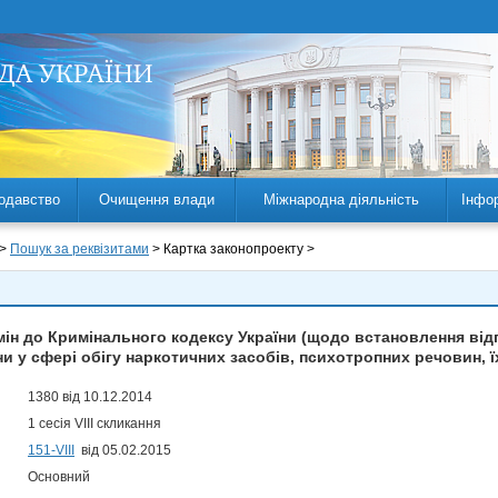
одавство
Очищення влади
Міжнародна діяльність
Інфо
 >
Пошук за реквізитами
> Картка законопроекту >
мін до Кримінального кодексу України (щодо встановлення відп
и у сфері обігу наркотичних засобів, психотропних речовин, ї
1380 від 10.12.2014
1 сесія VIII скликання
151-VIII
від 05.02.2015
Основний