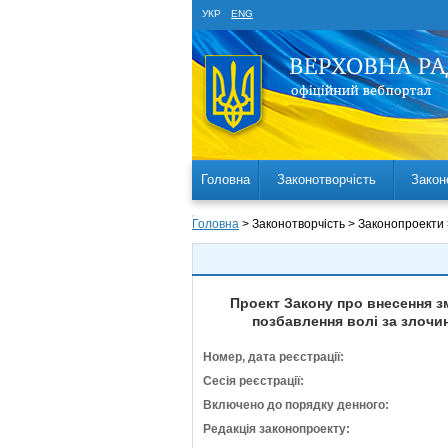
УКР
ENG
Головна
Законотворчість
Закон
Головна
> Законотворчість > Законопроекти
Проект Закону про внесення з
позбавлення волі за злочин
Номер, дата реєстрації:
Сесія реєстрації:
Включено до порядку денного:
Редакція законопроекту: