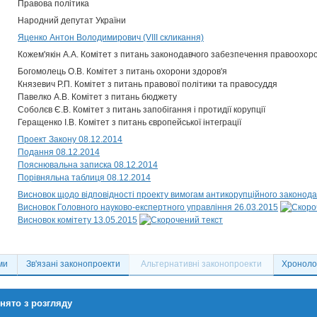
Правова політика
Народний депутат України
Яценко Антон Володимирович (VIII скликання)
Кожем'якін А.А. Комітет з питань законодавчого забезпечення правоохоро
Богомолець О.В. Комітет з питань охорони здоров'я
Князевич Р.П. Комітет з питань правової політики та правосуддя
Павелко А.В. Комітет з питань бюджету
Соболєв Є.В. Комітет з питань запобігання і протидії корупції
Геращенко І.В. Комітет з питань європейської інтеграції
Проект Закону 08.12.2014
Подання 08.12.2014
Пояснювальна записка 08.12.2014
Порівняльна таблиця 08.12.2014
Висновок щодо відповідності проекту вимогам антикорупційного законода
Висновок Головного науково-експертного управління 26.03.2015
Висновок комітету 13.05.2015
ми
Зв'язані законопроекти
Альтернативні законопроекти
Хронолог
нято з розгляду