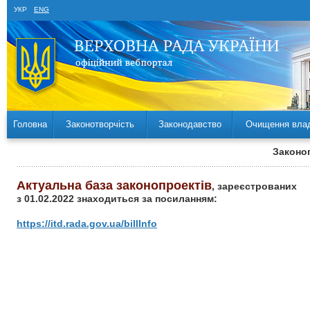
УКР
ENG
Головна
Законотворчість
Законодавство
Очищення вла
Законоп
Актуальна база законопроектів
, зареєстрованих
з 01.02.2022 знаходиться за посиланням:
https://itd.rada.gov.ua/billInfo