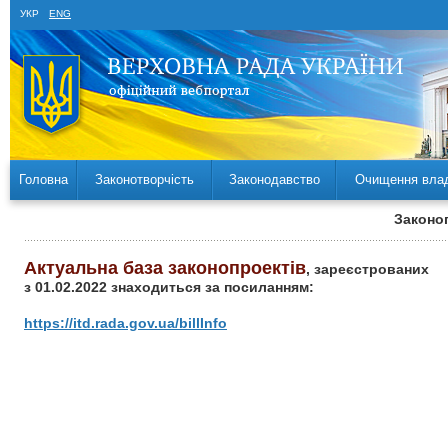
УКР
ENG
Головна
Законотворчість
Законодавство
Очищення вла
Законоп
Актуальна база законопроектів
, зареєстрованих
з 01.02.2022 знаходиться за посиланням:
https://itd.rada.gov.ua/billInfo