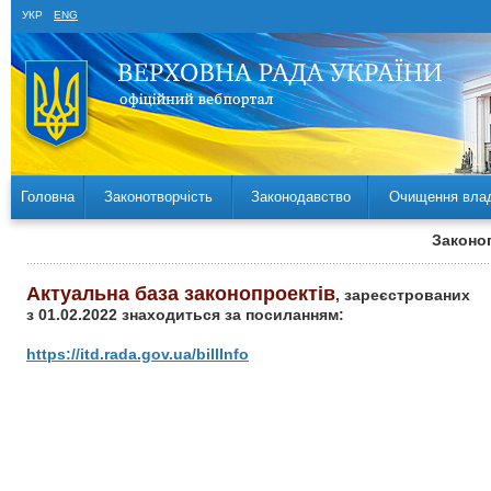
УКР
ENG
Головна
Законотворчість
Законодавство
Очищення вла
Законоп
Актуальна база законопроектів
, зареєстрованих
з 01.02.2022 знаходиться за посиланням:
https://itd.rada.gov.ua/billInfo