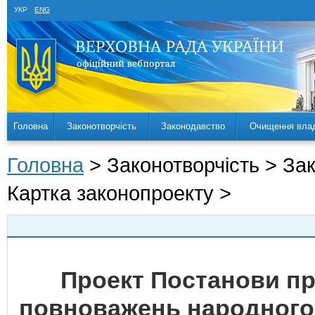
УКР
ENG
Головна
Законотворчість
Законодавство
Очищення вла
Головна
> Законотворчість > За
Картка законопроекту >
Проект Постанови п
повноважень народного 