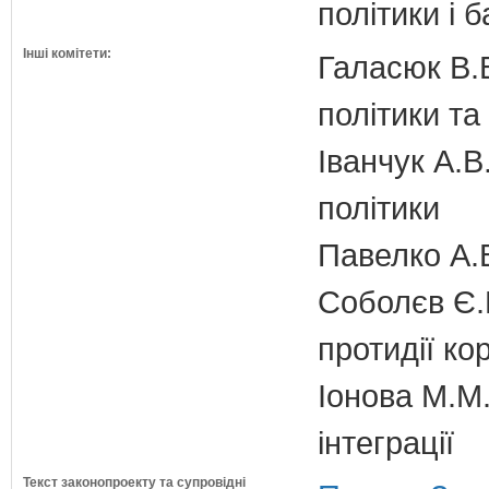
політики і б
Інші комітети:
Галасюк В.В
політики т
Іванчук А.В
політики
Павелко А.
Соболєв Є.В
протидії кор
Іонова М.М.
інтеграції
Текст законопроекту та супровідні