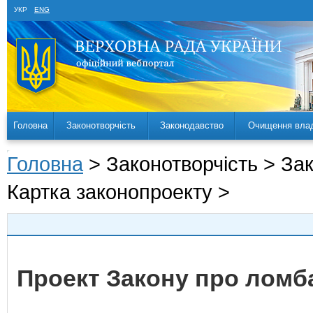
УКР
ENG
Головна
Законотворчість
Законодавство
Очищення вла
Головна
> Законотворчість > За
Картка законопроекту >
Проект Закону про ломб