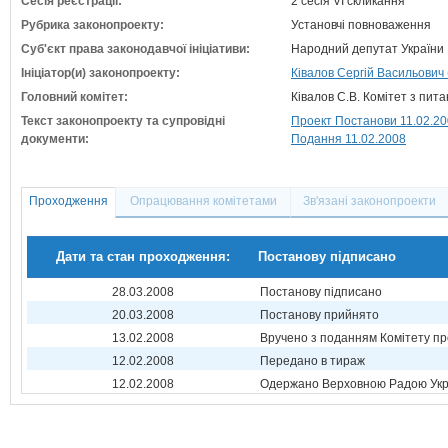
Сесія реєстрації:
2 сесія VI скликання
Рубрика законопроекту:
Установчі повноваження
Суб'єкт права законодавчої ініціативи:
Народний депутат України
Ініціатор(и) законопроекту:
Ківалов Сергій Васильович 
Головний комітет:
Ківалов С.В. Комітет з пит
Текст законопроекту та супровідні
Проект Постанови 11.02.2
документи:
Подання 11.02.2008
Проходження
Опрацювання комітетами
Зв'язані законопроекти
Дати та стан проходження:
Постанову підписано
28.03.2008
Постанову підписано
20.03.2008
Постанову прийнято
13.02.2008
Вручено з поданням Комітету пр
12.02.2008
Передано в тираж
12.02.2008
Одержано Верховною Радою Укр