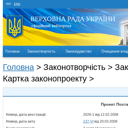
УКР
ENG
Головна
Законотворчість
Законодавство
Очищення вла
Головна
> Законотворчість > За
Картка законопроекту >
Проект Поста
Номер, дата реєстрації:
2026-1 від 12.02.2008
Номер, дата акту
237-VI
від 20.03.2008