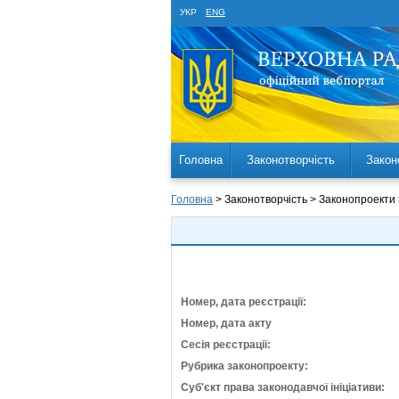
УКР
ENG
Головна
Законотворчість
Закон
Головна
> Законотворчість > Законопроекти
Номер, дата реєстрації:
Номер, дата акту
Сесія реєстрації:
Рубрика законопроекту:
Суб'єкт права законодавчої ініціативи: