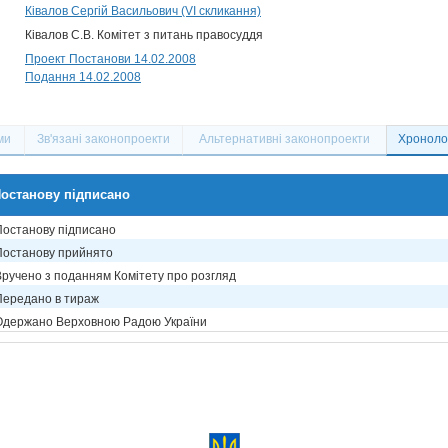
Ківалов Сергій Васильович (VI скликання)
Ківалов С.В. Комітет з питань правосуддя
Проект Постанови 14.02.2008
Подання 14.02.2008
ми
Зв'язані законопроекти
Альтернативні законопроекти
Хронолог
останову підписано
Постанову підписано
Постанову прийнято
Вручено з поданням Комітету про розгляд
Передано в тираж
Одержано Верховною Радою України