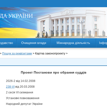
одавство
Очищення влади
Міжнародна діяльність
Інфо
 >
Пошук за реквізитами
> Картка законопроекту >
Проект Постанови про обрання суддів
2026-2 від 14.02.2008
238-VI
від 20.03.2008
2 сесія VI скликання
Установчі повноваження
Народний депутат України