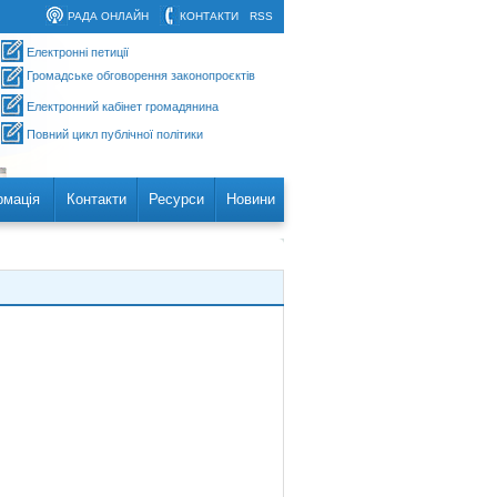
РАДА ОНЛАЙН
КОНТАКТИ
RSS
Електронні петиції
Громадське обговорення законопроєктів
Електронний кабінет громадянина
Повний цикл публічної політики
рмація
Контакти
Ресурси
Новини