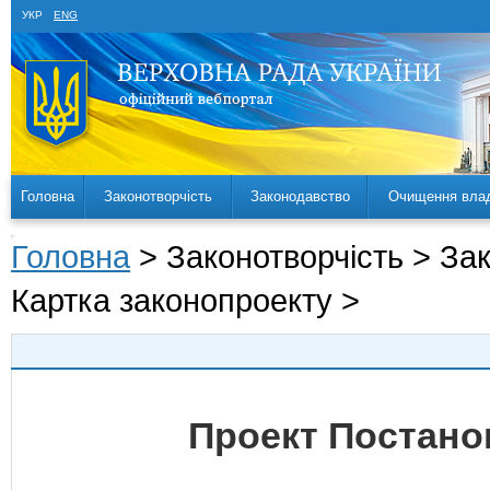
УКР
ENG
Головна
Законотворчість
Законодавство
Очищення вла
Головна
> Законотворчість > За
Картка законопроекту >
Проект Постано