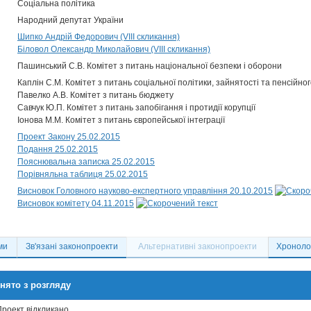
Соціальна політика
Народний депутат України
Шипко Андрій Федорович (VIII скликання)
Біловол Олександр Миколайович (VIII скликання)
Пашинський С.В. Комітет з питань національної безпеки і оборони
Каплін С.М. Комітет з питань соціальної політики, зайнятості та пенсійн
Павелко А.В. Комітет з питань бюджету
Савчук Ю.П. Комітет з питань запобігання і протидії корупції
Іонова М.М. Комітет з питань європейської інтеграції
Проект Закону 25.02.2015
Подання 25.02.2015
Пояснювальна записка 25.02.2015
Порівняльна таблиця 25.02.2015
Висновок Головного науково-експертного управління 20.10.2015
Висновок комітету 04.11.2015
ми
Зв'язані законопроекти
Альтернативні законопроекти
Хронолог
нято з розгляду
Проект відкликано