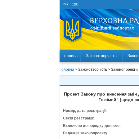
УКР
ENG
Головна
Законотворчість
Закон
Головна
> Законотворчість > Законопроекти
Проект Закону про внесення змін 
їх сімей" (щодо 
Номер, дата реєстрації:
Сесія реєстрації:
Включено до порядку денного:
Редакція законопроекту: