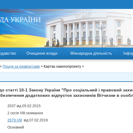
одавство
Очищення влади
Міжнародна діяльність
Інфо
 >
Пошук за реквізитами
> Картка законопроекту >
до статті 10-1 Закону України "Про соціальний і правовий зах
забезпечення додаткових відпусток захисників Вітчизни в особ
2037 від 05.02.2015
2 сесія VIII скликання
2679-VIII
від 07.02.2019
Основний