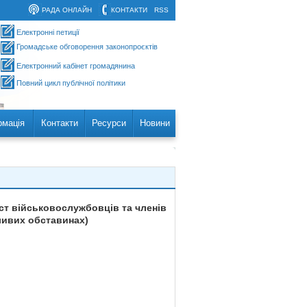
РАДА ОНЛАЙН
КОНТАКТИ
RSS
Електронні петиції
Громадське обговорення законопроєктів
Електронний кабінет громадянина
Повний цикл публічної політики
рмація
Контакти
Ресурси
Новини
ист військовослужбовців та членів
ливих обставинах)