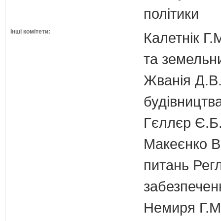
політики
Інші комітети:
Калетнік Г.
та земельн
Жванія Д.В.
будівництв
Гєллєр Є.Б
Макеєнко В.
питань Регл
забезпечен
Немиря Г.М.