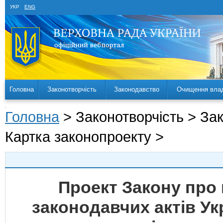
УКР
ENG
Головна
Законотворчість
Законодавство
Очищення вла
Головна
> Законотворчість > За
Картка законопроекту >
Проект Закону про 
законодавчих актів У