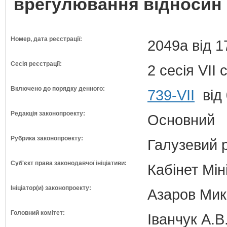
врегулювання відносин 
Номер, дата реєстрації:
2049а від 1
Сесія реєстрації:
2 сесія VII
Включено до порядку денного:
739-VII
від 
Редакція законопроекту:
Основний
Рубрика законопроекту:
Галузевий 
Суб'єкт права законодавчої ініціативи:
Кабінет Мін
Ініціатор(и) законопроекту:
Азаров Мико
Головний комітет:
Іванчук А.В