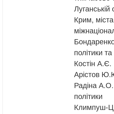
Луганській 
Крим, міст
міжнаціона
Бондаренко 
політики т
Костін А.Є.
Арістов Ю.
Радіна А.О.
політики
Климпуш-Ци