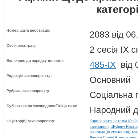
категор
Номер, дата реєстрації:
2083 від 06
Сесія реєстрації:
2 сесія IX 
Включено до порядку денного:
485-ІХ
від 
Редакція законопроекту:
Основний
Рубрика законопроекту:
Соціальна 
Суб'єкт права законодавчої ініціативи:
Народний д
Ініціатор(и) законопроекту:
Королевська Наталія Юріївн
скликання)
Шуфрич Нестор 
Іванович (IX скликання)
Мам
Дунаєв Сергій Володимиров