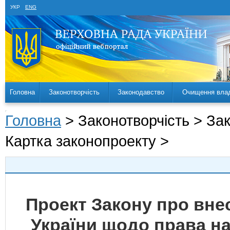
УКР
ENG
Головна
Законотворчість
Законодавство
Очищення вла
Головна
> Законотворчість > За
Картка законопроекту >
Проект Закону про внес
України щодо права н