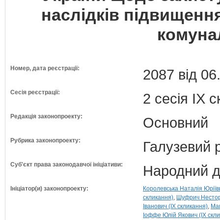
наслідків підвищення
комуна
Номер, дата реєстрації:
2087 від 06
Сесія реєстрації:
2 сесія IX 
Редакція законопроекту:
Основний
Рубрика законопроекту:
Галузевий 
Суб'єкт права законодавчої ініціативи:
Народний д
Ініціатор(и) законопроекту:
Королевська Наталія Юріївн
скликання)
Шуфрич Нестор 
Іванович (IX скликання)
Мам
Іоффе Юлій Якович (IX скл