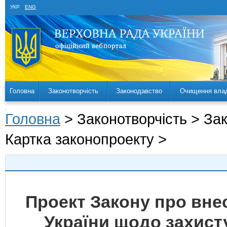
УКР
ENG
Головна
Законотворчість
Законодавство
Очищення вла
Головна
> Законотворчість > За
Картка законопроекту >
Проект Закону про внес
України щодо захист