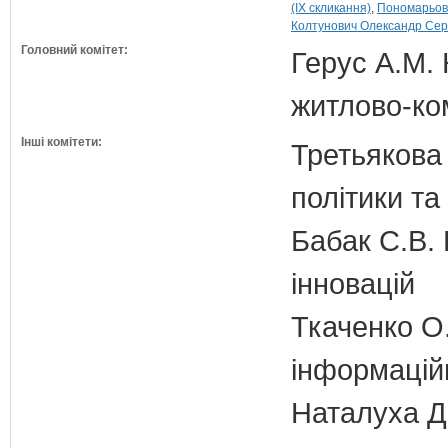
(IX скликання)
Пономарьов 
Колтунович Олександр Серг
Головний комітет:
Герус А.М. 
житлово-ко
Інші комітети:
Третьякова 
політики та
Бабак С.В. 
інновацій
Ткаченко О.
інформаційн
Наталуха Д.