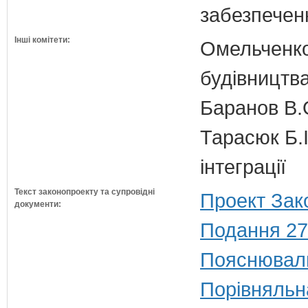
забезпечен
Інші комітети:
Омельченко
будівництв
Баранов В.
Тарасюк Б.І
інтеграції
Текст законопроекту та супровідні
Проект Зак
документи:
Подання 27
Пояснюваль
Порівняльн