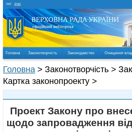
УКР
ENG
Головна
Законотворчість
Законодавство
Очищення вла
Головна
> Законотворчість > За
Картка законопроекту >
Проект Закону про внесе
щодо запровадження від