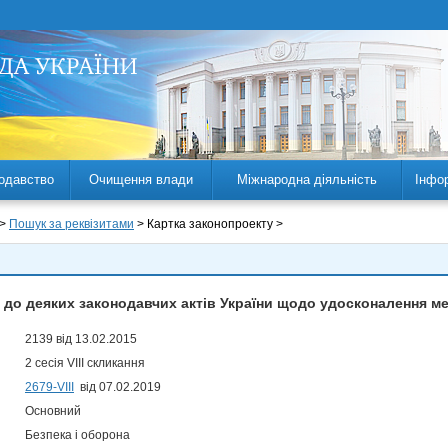
одавство
Очищення влади
Міжнародна діяльність
Інфо
 >
Пошук за реквізитами
> Картка законопроекту >
н до деяких законодавчих актів України щодо удосконалення м
2139 від 13.02.2015
2 сесія VIII скликання
2679-VIII
від 07.02.2019
Основний
Безпека і оборона