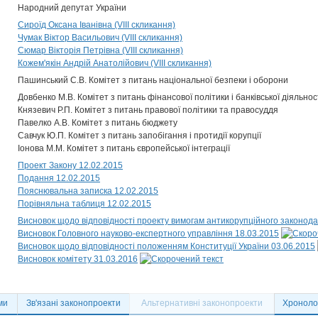
Народний депутат України
Сироїд Оксана Іванівна (VIII скликання)
Чумак Віктор Васильович (VIII скликання)
Сюмар Вікторія Петрівна (VIII скликання)
Кожем'якін Андрій Анатолійович (VIII скликання)
Пашинський С.В. Комітет з питань національної безпеки і оборони
Довбенко М.В. Комітет з питань фінансової політики і банківської діяльнос
Князевич Р.П. Комітет з питань правової політики та правосуддя
Павелко А.В. Комітет з питань бюджету
Савчук Ю.П. Комітет з питань запобігання і протидії корупції
Іонова М.М. Комітет з питань європейської інтеграції
Проект Закону 12.02.2015
Подання 12.02.2015
Пояснювальна записка 12.02.2015
Порівняльна таблиця 12.02.2015
Висновок щодо відповідності проекту вимогам антикорупційного законода
Висновок Головного науково-експертного управління 18.03.2015
Висновок щодо відповідності положенням Конституції України 03.06.2015
Висновок комітету 31.03.2016
ми
Зв'язані законопроекти
Альтернативні законопроекти
Хронолог