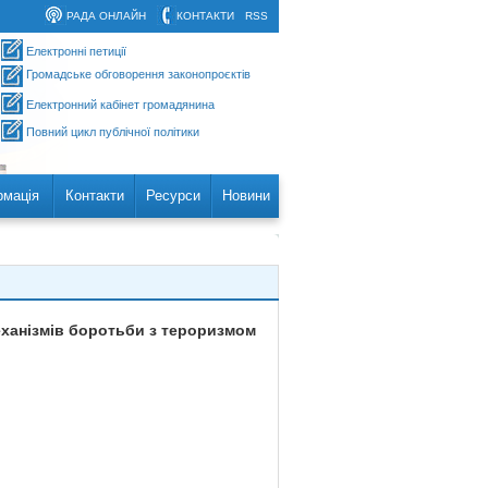
РАДА ОНЛАЙН
КОНТАКТИ
RSS
Електронні петиції
Громадське обговорення законопроєктів
Електронний кабінет громадянина
Повний цикл публічної політики
рмація
Контакти
Ресурси
Новини
еханізмів боротьби з тероризмом