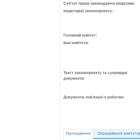
Суб'єкт права законодавчої ініціативи:
Ініціатор(и) законопроекту:
Головний комітет:
Інші комітети:
Текст законопроекту та супровідні
документи:
Документи, пов'язані із роботою:
Проходження
Опрацювання комітета