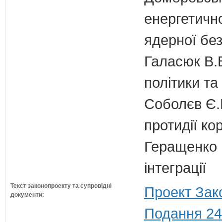
енергетично
ядерної бе
Галасюк В.В
політики т
Соболєв Є.В
протидії кор
Геращенко І
інтеграції
Текст законопроекту та супровідні
Проект Зак
документи:
Подання 24