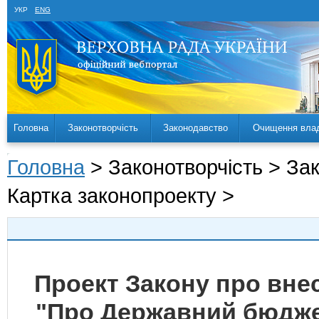
УКР
ENG
Головна
Законотворчість
Законодавство
Очищення вла
Головна
> Законотворчість > За
Картка законопроекту >
Проект Закону про внес
"Про Державний бюджет