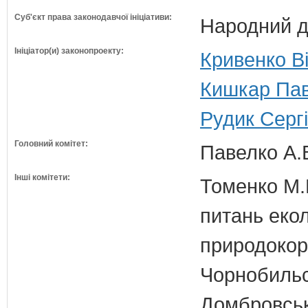
Суб'єкт права законодавчої ініціативи:
Народний д
Ініціатор(и) законопроекту:
Кривенко Ві
Кишкар Пав
Рудик Сергі
Головний комітет:
Павелко А.
Інші комітети:
Томенко М.В
питань екол
природокори
Чорнобильс
Домбровськи