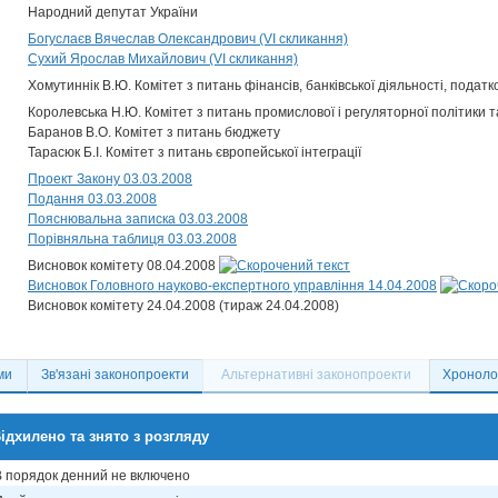
Народний депутат України
Богуслаєв Вячеслав Олександрович (VI скликання)
Сухий Ярослав Михайлович (VI скликання)
Хомутиннік В.Ю. Комітет з питань фінансів, банківської діяльності, податк
Королевська Н.Ю. Комітет з питань промислової і регуляторної політики 
Баранов В.О. Комітет з питань бюджету
Тарасюк Б.І. Комітет з питань європейської інтеграції
Проект Закону 03.03.2008
Подання 03.03.2008
Пояснювальна записка 03.03.2008
Порівняльна таблиця 03.03.2008
Висновок комітету 08.04.2008
Висновок Головного науково-експертного управління 14.04.2008
Висновок комітету 24.04.2008 (тираж 24.04.2008)
ми
Зв'язані законопроекти
Альтернативні законопроекти
Хронолог
ідхилено та знято з розгляду
В порядок денний не включено