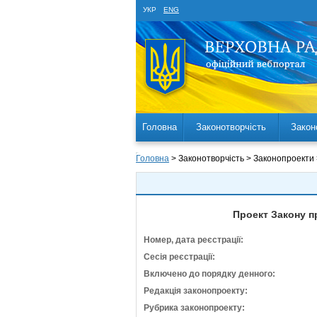
УКР
ENG
Головна
Законотворчість
Закон
Головна
> Законотворчість > Законопроекти
Проект Закону п
Номер, дата реєстрації:
Сесія реєстрації:
Включено до порядку денного:
Редакція законопроекту:
Рубрика законопроекту: