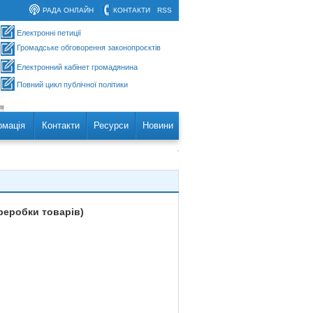
РАДА ОНЛАЙН
КОНТАКТИ
RSS
Електронні петиції
Громадське обговорення законопроєктів
Електронний кабінет громадянина
Повний цикл публічної політики
рмація
Контакти
Ресурси
Новини
реробки товарів)