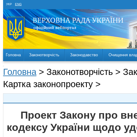
УКР
ENG
Головна
Законотворчість
Законодавство
Очищення вла
Головна
> Законотворчість > За
Картка законопроекту >
Проект Закону про вн
кодексу України щодо у