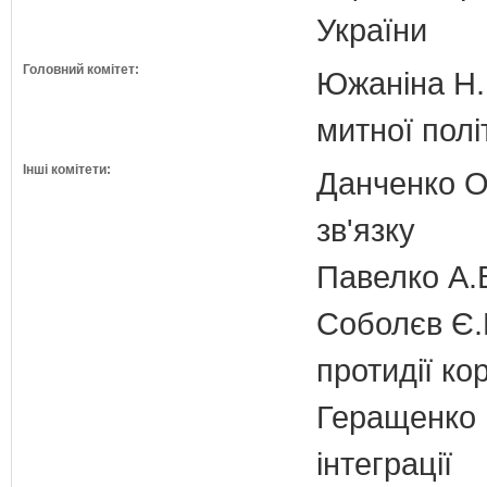
України
Головний комітет:
Южаніна Н.П
митної полі
Інші комітети:
Данченко О.
зв'язку
Павелко А.
Соболєв Є.В
протидії кор
Геращенко І
інтеграції