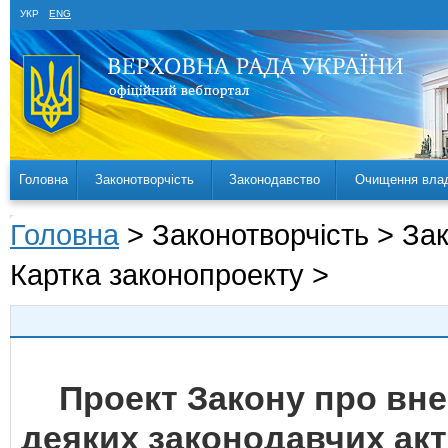
УКР
ENG
Головна
Законотворчість
Законодавство
Очищення вла
Головна
> Законотворчість > За
Картка законопроекту >
Проект Закону про вне
деяких законодавчих акт