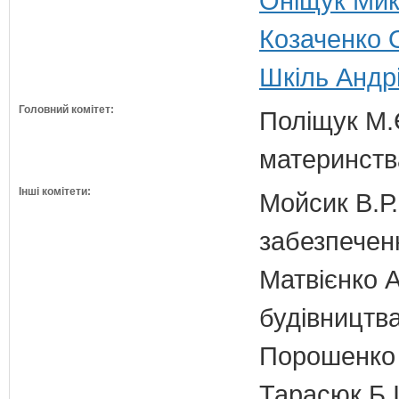
Оніщук Мик
Козаченко 
Шкіль Андр
Головний комітет:
Поліщук М.Є
материнств
Інші комітети:
Мойсик В.Р.
забезпечен
Матвієнко А
будівництв
Порошенко 
Тарасюк Б.І