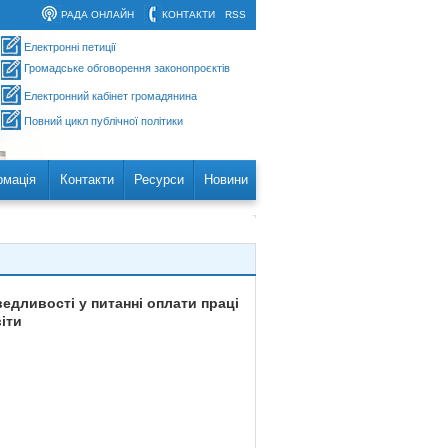
РАДА ОНЛАЙН
КОНТАКТИ
RSS
Електронні петиції
Громадське обговорення законопроєктів
Електронний кабінет громадянина
Повний цикл публічної політики
рмація
Контакти
Ресурси
Новини
едливості у питанні оплати праці
іти