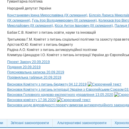
Гуманітарна політика
Народний депутат України
Констанкевич Ірина Мирославівна (IX скликання)
Білозір Лариса Миколаїв
(IX скликання)
Гузь Ігор Володимирович (IX скликання)
Колихаєв Ігор Вікт
Миколайович (IX скликання)
Кіссе Антон Іванович (IX скликання)
Палиця І
Бабак С.В. Комітет з питань освіти, науки та інновацій
Третьякова Г.М. Комітет з питань соціальної політики та захисту прав вет
Арістов Ю.Ю. Комітет з питань бюджету
Радіна А.О. Комітет з питань антикорупційної політики
Климпуш-Цинцадзе І.О. Комітет з питань інтеграції України до Європейсь
Проект Закону 20.09.2019
Подання 20.09.2019
Пояснювальна записка 20.09.2019
Порівняльна таблиця 20.09.2019
Висновок Комітету з питань бюджету 04.12.2019
Висновок Комітету з питань інтеграції України з Європейським Союзом 03
Висновок Головного науково-експертного управління 13.05.2020
Висновок комітету 17.06.2020
Висновок щодо відповідності проекту вимогам антикорупційного законода
ми
Зв'язані законопроекти
Альтернативні законопроекти
Хронолог