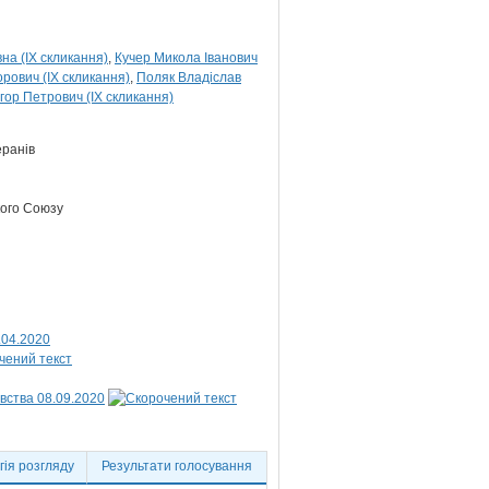
на (IX скликання)
Кучер Микола Іванович
орович (IX скликання)
Поляк Владіслав
гор Петрович (IX скликання)
еранів
кого Союзу
.04.2020
вства 08.09.2020
ія розгляду
Результати голосування