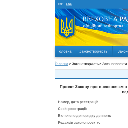
УКР
ENG
Головна
Законотворчість
Закон
Головна
> Законотворчість > Законопроекти
Проект Закону про внесення змін
пе
Номер, дата реєстрації:
Сесія реєстрації:
Включено до порядку денного:
Редакція законопроекту: