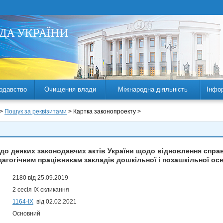
одавство
Очищення влади
Міжнародна діяльність
Інфо
 >
Пошук за реквізитами
> Картка законопроекту >
 до деяких законодавчих актів України щодо відновлення справ
дагогічним працівникам закладів дошкільної і позашкільної осв
2180 від 25.09.2019
2 сесія IX скликання
1164-ІХ
від 02.02.2021
Основний