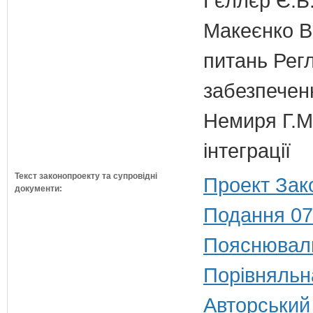
Гєллєр Є.Б
Макеєнко В.
питань Регл
забезпечен
Немиря Г.М.
інтеграції
Текст законопроекту та супровідні
Проект Зак
документи:
Подання 07
Пояснюваль
Порівняльн
Авторський