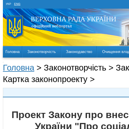
УКР
ENG
Головна
Законотворчість
Законодавство
Очищення вла
Головна
> Законотворчість > За
Картка законопроекту >
Проект Закону про внесе
України "Про соціа