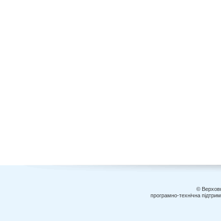
© Верховн
програмно-технічна підтри