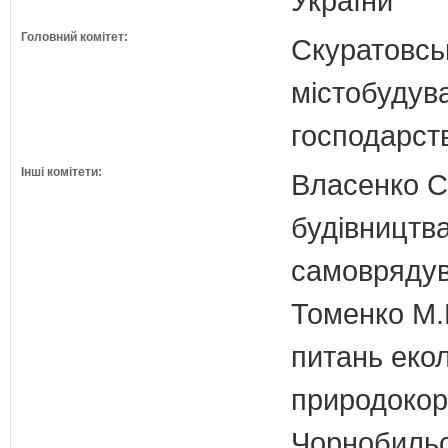
України
Головний комітет:
Скуратовськ
містобудув
господарст
Інші комітети:
Власенко С
будівництва
самовряду
Томенко М.В
питань екол
природокори
Чорнобильс