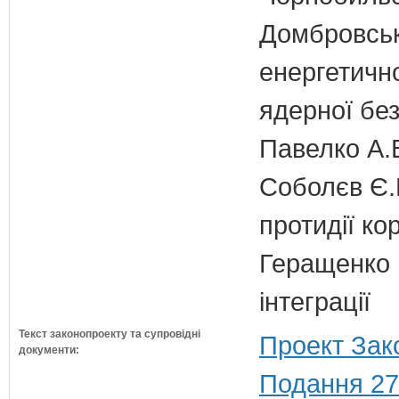
Домбровськи
енергетично
ядерної бе
Павелко А.
Соболєв Є.В
протидії кор
Геращенко І
інтеграції
Текст законопроекту та супровідні
Проект Зак
документи:
Подання 27