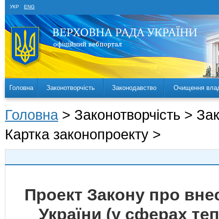
УКР
ENG
Головна
Законотворчість
Законодавство
Очищення вла
Головна
> Законотворчість > За
Картка законопроекту >
Проект Закону про внес
України (у сферах те