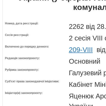
комунал
Номер, дата реєстрації:
2262 від 28
Сесія реєстрації:
2 сесія VII
Включено до порядку денного:
209-VIII
від
Редакція законопроекту:
Основний
Рубрика законопроекту:
Галузевий 
Суб'єкт права законодавчої ініціативи:
Кабінет Мін
Ініціатор(и) законопроекту:
Яценюк Арсе