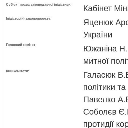
Суб'єкт права законодавчої ініціативи:
Кабінет Мін
Ініціатор(и) законопроекту:
Яценюк Арсе
України
Головний комітет:
Южаніна Н.П
митної полі
Інші комітети:
Галасюк В.В
політики т
Павелко А.
Соболєв Є.В
протидії кор