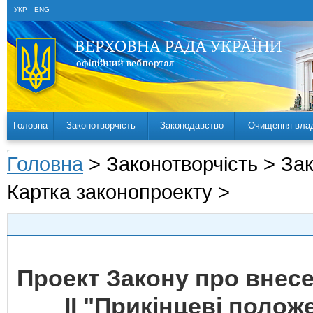
УКР
ENG
Головна
Законотворчість
Законодавство
Очищення вла
Головна
> Законотворчість > За
Картка законопроекту >
Проект Закону про внесе
ІІ "Прикінцеві полож