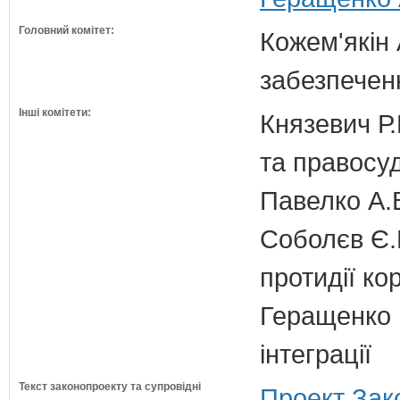
Головний комітет:
Кожем'якін 
забезпечен
Інші комітети:
Князевич Р.
та правосу
Павелко А.
Соболєв Є.В
протидії кор
Геращенко І
інтеграції
Текст законопроекту та супровідні
Проект Зак