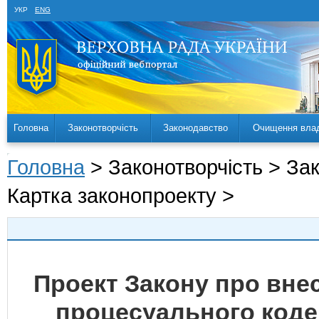
УКР
ENG
Головна
Законотворчість
Законодавство
Очищення вла
Головна
> Законотворчість > За
Картка законопроекту >
Проект Закону про вне
процесуального кодек