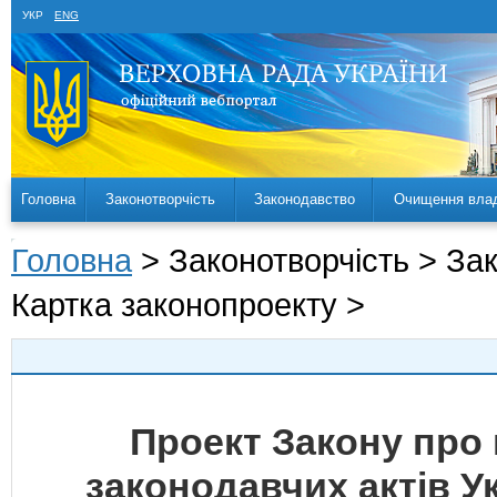
УКР
ENG
Головна
Законотворчість
Законодавство
Очищення вла
Головна
> Законотворчість > За
Картка законопроекту >
Проект Закону про 
законодавчих актів У