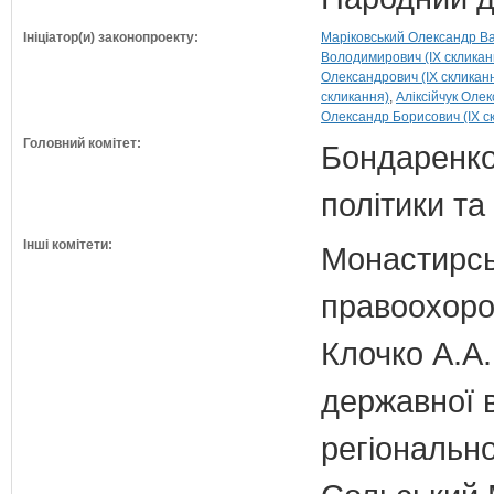
Ініціатор(и) законопроекту:
Маріковський Олександр Ва
Володимирович (IX скликан
Олександрович (IX скликан
скликання)
Аліксійчук Оле
Олександр Борисович (IX с
Головний комітет:
Бондаренко 
політики т
Інші комітети:
Монастирськ
правоохоро
Клочко А.А.
державної 
регіонально