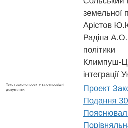
Сольський М
земельної п
Арістов Ю.
Радіна А.О.
політики
Климпуш-Ци
інтеграції 
Текст законопроекту та супровідні
Проект Зак
документи:
Подання 30
Пояснюваль
Порівняльн